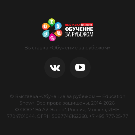
Выставка «Обучение за рубежом»
© Выставка «Обучение за рубежом — Education
Show».
Все права защищены, 2014-
2026
.
© ООО "Эй Ай Экспо", Россия, Москва, ИНН
7704701044, ОГРН 5087746162268.
+7 495 777-25-77