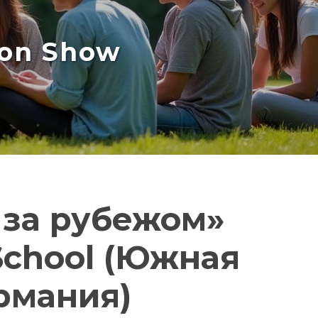
ion Show
 за рубежом»
 School (Южная
ермания)