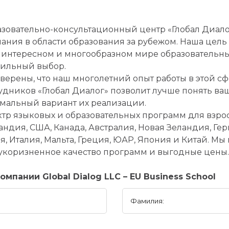
зовательно-консультационный центр «Глобал Диало
ания в области образования за рубежом. Наша цель 
 интересном и многообразном мире образовательны
ильный выбор.
верены, что наш многолетний опыт работы в этой с
удников «Глобал Диалог» позволит лучше понять ва
мальный вариант их реализации.
р языковых и образовательных программ для взро
андия, США, Канада, Австралия, Новая Зеландия, Ге
 Италия, Мальта, Греция, ЮАР, Япония и Китай. Мы
укоризненное качество программ и выгодные цены.
пании Global Dialog LLC – EU Business School
Фамилия: