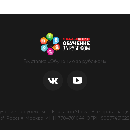
Выставка «Обучение за рубежом»
учение за рубежом — Education Show».
Все права защищ
о", Россия, Москва, ИНН 7704701044, ОГРН 50877461622