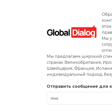
Обра
комп
этом
прав
Мы у
сотр
опти
Мы предлагаем широкий спект
странах: Великобритания, Ирл
Швейцария, Франция, Испания,
индивидуальный подход, без
Отправить сообщение для ком
Имя: