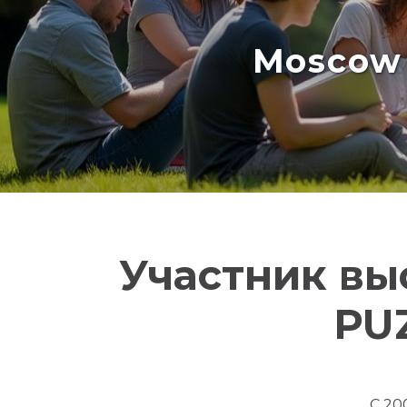
Moscow 
Участник вы
PU
С 20