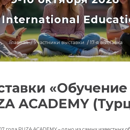
International Educat
Главная
Участники выставки
17-я выставка
ставки «Обучение
ZA ACADEMY (Турц
07 года PUZA ACADEMY – одно из самых известных 