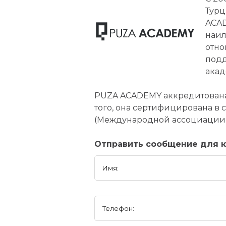
Турц
ACAD
наил
отно
подд
акад
PUZA ACADEMY аккредитована
того, она сертифицирована в 
(Международной ассоциации к
Отправить сообщение для 
Имя:
Телефон: