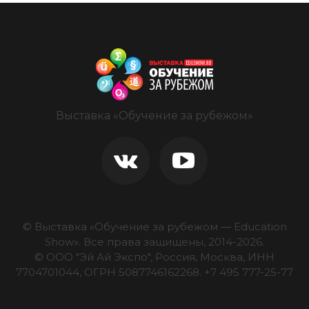
Выставка «Обучение за рубежом»
© Выставка «Обучение за рубежом — Education
Show».
Все права защищены, 2014-
2026
.
© ООО "Эй Ай Экспо", Россия, Москва, ИНН
7704701044, ОГРН 5087746162268.
+7 495 777-25-77