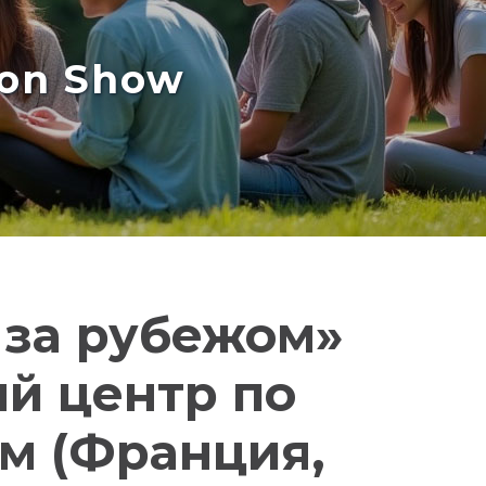
ion Show
 за рубежом»
й центр по
м (Франция,