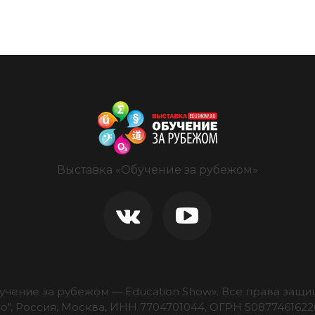
Выставка «Обучение за рубежом»
учение за рубежом — Education Show».
Все права защищ
о", Россия, Москва, ИНН 7704701044, ОГРН 50877461622